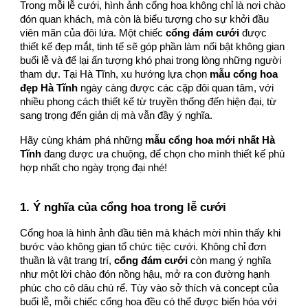
Trong mỗi lễ cưới, hình ảnh cổng hoa không chỉ là nơi chào
đón quan khách, mà còn là biểu tượng cho sự khởi đầu
viên mãn của đôi lứa. Một chiếc
cổng đám cưới
được
thiết kế đẹp mắt, tinh tế sẽ góp phần làm nổi bật không gian
buổi lễ và để lại ấn tượng khó phai trong lòng những người
tham dự. Tại Hà Tĩnh, xu hướng lựa chọn
mẫu cổng hoa
đẹp Hà Tĩnh
ngày càng được các cặp đôi quan tâm, với
nhiều phong cách thiết kế từ truyền thống đến hiện đại, từ
sang trọng đến giản dị mà vẫn đầy ý nghĩa.
Hãy cùng khám phá những
mẫu cổng hoa mới nhất Hà
Tĩnh
đang được ưa chuộng, để chọn cho mình thiết kế phù
hợp nhất cho ngày trọng đại nhé!
1. Ý nghĩa của cổng hoa trong lễ cưới
Cổng hoa là hình ảnh đầu tiên mà khách mời nhìn thấy khi
bước vào không gian tổ chức tiệc cưới. Không chỉ đơn
thuần là vật trang trí,
cổng đám cưới
còn mang ý nghĩa
như một lời chào đón nồng hậu, mở ra con đường hạnh
phúc cho cô dâu chú rể. Tùy vào sở thích và concept của
buổi lễ, mỗi chiếc cổng hoa đều có thể được biến hóa với