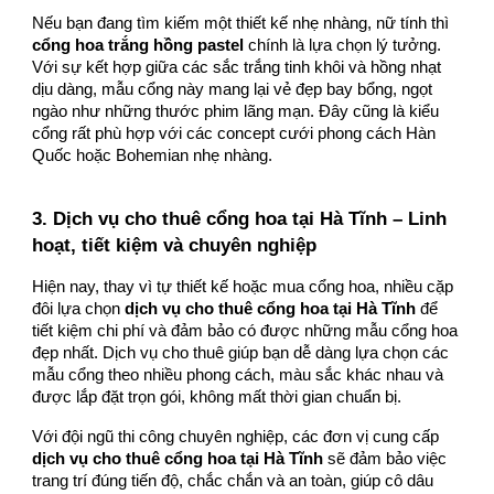
Nếu bạn đang tìm kiếm một thiết kế nhẹ nhàng, nữ tính thì
cổng hoa trắng hồng pastel
chính là lựa chọn lý tưởng.
Với sự kết hợp giữa các sắc trắng tinh khôi và hồng nhạt
dịu dàng, mẫu cổng này mang lại vẻ đẹp bay bổng, ngọt
ngào như những thước phim lãng mạn. Đây cũng là kiểu
cổng rất phù hợp với các concept cưới phong cách Hàn
Quốc hoặc Bohemian nhẹ nhàng.
3. Dịch vụ cho thuê cổng hoa tại Hà Tĩnh – Linh
hoạt, tiết kiệm và chuyên nghiệp
Hiện nay, thay vì tự thiết kế hoặc mua cổng hoa, nhiều cặp
đôi lựa chọn
dịch vụ cho thuê cổng hoa tại Hà Tĩnh
để
tiết kiệm chi phí và đảm bảo có được những mẫu cổng hoa
đẹp nhất. Dịch vụ cho thuê giúp bạn dễ dàng lựa chọn các
mẫu cổng theo nhiều phong cách, màu sắc khác nhau và
được lắp đặt trọn gói, không mất thời gian chuẩn bị.
Với đội ngũ thi công chuyên nghiệp, các đơn vị cung cấp
dịch vụ cho thuê cổng hoa tại Hà Tĩnh
sẽ đảm bảo việc
trang trí đúng tiến độ, chắc chắn và an toàn, giúp cô dâu