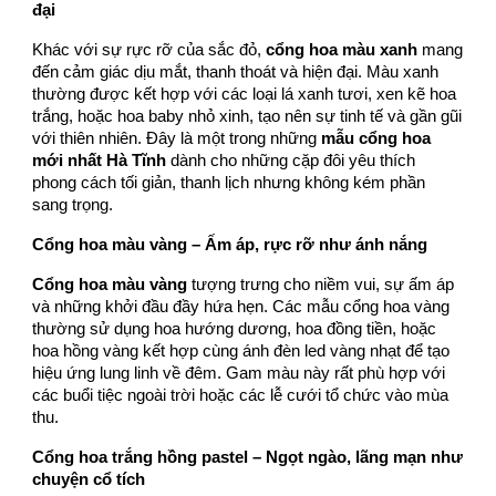
đại
Khác với sự rực rỡ của sắc đỏ,
cổng hoa màu xanh
mang
đến cảm giác dịu mắt, thanh thoát và hiện đại. Màu xanh
thường được kết hợp với các loại lá xanh tươi, xen kẽ hoa
trắng, hoặc hoa baby nhỏ xinh, tạo nên sự tinh tế và gần gũi
với thiên nhiên. Đây là một trong những
mẫu cổng hoa
mới nhất Hà Tĩnh
dành cho những cặp đôi yêu thích
phong cách tối giản, thanh lịch nhưng không kém phần
sang trọng.
Cổng hoa màu vàng – Ấm áp, rực rỡ như ánh nắng
Cổng hoa màu vàng
tượng trưng cho niềm vui, sự ấm áp
và những khởi đầu đầy hứa hẹn. Các mẫu cổng hoa vàng
thường sử dụng hoa hướng dương, hoa đồng tiền, hoặc
hoa hồng vàng kết hợp cùng ánh đèn led vàng nhạt để tạo
hiệu ứng lung linh về đêm. Gam màu này rất phù hợp với
các buổi tiệc ngoài trời hoặc các lễ cưới tổ chức vào mùa
thu.
Cổng hoa trắng hồng pastel – Ngọt ngào, lãng mạn như
chuyện cổ tích