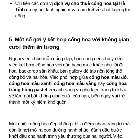
Ưu tiên các đơn vị
dịch vụ cho thuê cổng hoa tại Hà
Tĩnh
có uy tín, kinh nghiệm và cam kết về chất lượng thi
công.
5. Một số gợi ý kết hợp cổng hoa với không gian
cưới thêm ấn tượng
Ngoài việc chọn mẫu cổng đẹp, bạn cũng nên chú ý đến
việc kết hợp cổng hoa với các hạng mục khác như lối đi
hoa, backdrop sân khấu, bàn gallery để tạo nên tổng thể
đồng bộ và hài hòa. Việc phối hợp giữa
cổng hoa màu đỏ
,
cổng hoa màu xanh
,
cổng hoa màu vàng
hay
cổng hoa
trắng hồng pastel
với ánh sáng và phụ kiện trang trí khác
sẽ làm nổi bật không gian cưới của bạn, biến ngày vui trở
thành một kỷ niệm khó quên.
Một chiếc cổng hoa đẹp không chỉ là điểm nhấn trang trí mà
còn là nơi mở ra con đường hạnh phúc, đánh dấu bước
khởi đầu cho hành trình yêu thương của hai người. Việc