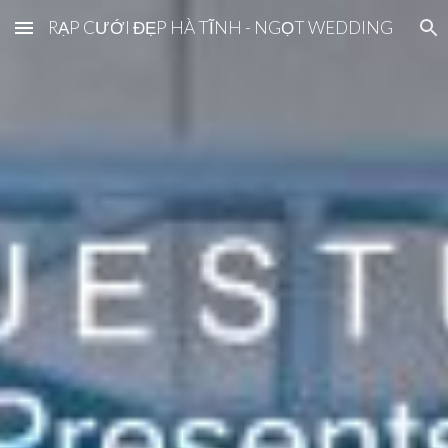
RẠP CƯỚI ĐẸP HÀ TĨNH - NGỌT WEDDING
Skip to main content
Skip to navigation