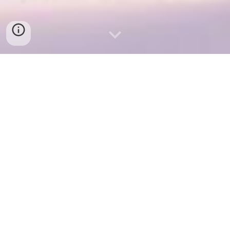
ĐÁM CƯỚI NGỌT - WEDDING PLANNER
Dịch Vụ Trang Trí Tiệc Cưới Uy Tín Chuyên Nghiệp Hàng Đầu
Hà Tĩnh
CÁC DỊCH VỤ SẢN PHẨM CỦA ĐÁM CƯỚI NGỌT
TRANG TRÍ ĂN HỎI
MẪU CỔNG HOA CAO CẤP
RẠP CƯỚI CAO CẤP
LỄ TRÁP ĂN HỎI
THIỆP CƯỚI THIẾT KẾ