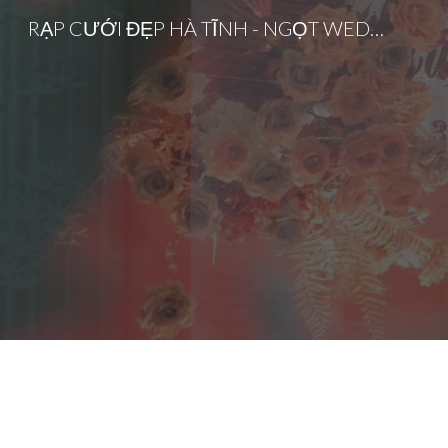
RẠP CƯỚI ĐẸP HÀ TĨNH - NGỌT WEDDING
Sk