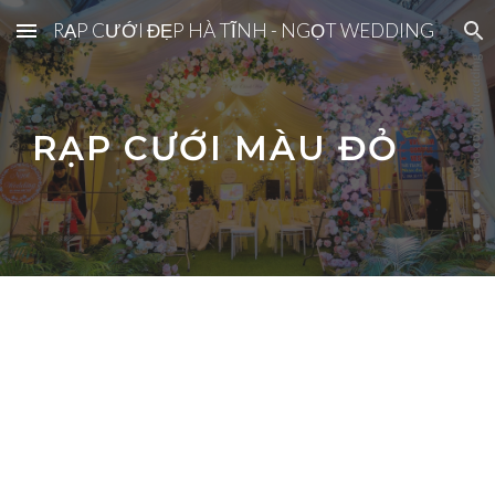
RẠP CƯỚI ĐẸP HÀ TĨNH - NGỌT WEDDING
Skip to main content
Skip to navigation
RẠP CƯỚI MÀU ĐỎ