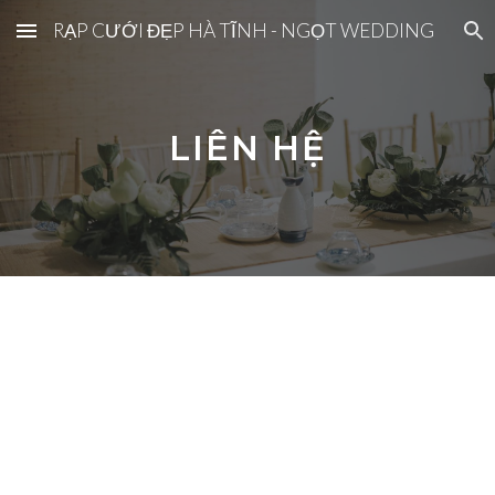
RẠP CƯỚI ĐẸP HÀ TĨNH - NGỌT WEDDING
Skip to main content
Skip to navigation
LIÊN HỆ