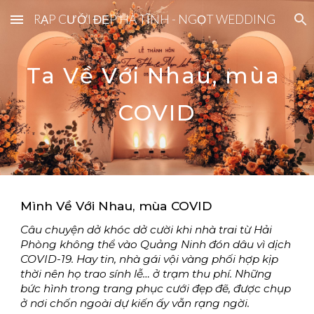
RẠP CƯỚI ĐẸP HÀ TĨNH - NGỌT WEDDING
Skip to main content
Skip to navigation
Ta Về Với Nhau, mùa 
COVID
Mình
 Về Với Nhau, mùa COVID
Câu chuyện dở khóc dở cười khi nhà trai từ Hải 
Phòng không thể vào Quảng Ninh đón dâu vì dịch 
COVID-19. Hay tin, nhà gái vội vàng phối hợp kịp 
thời nên họ trao sính lễ… ở trạm thu phí. Những 
bức hình trong trang phục cưới đẹp đẽ, được chụp 
ở nơi chốn ngoài dự kiến ấy vẫn rạng ngời.