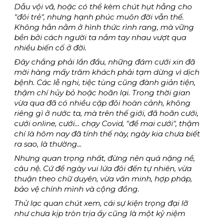
Dẫu vội vã, hoặc có thể kèm chút hụt hẫng cho 
"đôi trẻ", nhưng hạnh phúc muôn đời vẫn thế. 
Không hẳn nằm ở hình thức rình rang, mà vững 
bền bởi cách người ta nắm tay nhau vượt qua 
nhiều biến cố ở đời.
Đây chẳng phải lần đầu, những đám cưới xin đã 
mời hàng mấy trăm khách phải tạm dừng vì dịch 
bệnh. Các lễ nghi, tiệc tùng cũng đành giản tiện, 
thậm chí hủy bỏ hoặc hoãn lại. Trong thời gian 
vừa qua đã có nhiều cặp đôi hoàn cảnh, không 
riêng gì ở nước ta, mà trên thế giới, đã hoãn cưới, 
cưới online, cưới… chạy Covid, "để mai cưới", thậm 
chí là hôm nay đã tính thế này, ngày kia chưa biết 
ra sao, là thường...
Nhưng quan trọng nhất, đừng nên quá nặng nề, 
câu nệ. Cứ để ngày vui lứa đôi đến tự nhiên, vừa 
thuận theo chữ duyên, vừa văn minh, hợp pháp, 
bảo vệ chính mình và cộng đồng.
Thử lạc quan chút xem, cái sự kiện trọng đại lỡ 
như chưa kịp tròn trịa ấy cũng là một kỷ niệm 