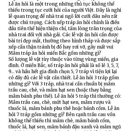
Lễ ăn hỏi là một trong những thủ tục không thể 
thiếu trong tục cưới hỏi của người Việt. Đây là nghi 
lễ quan trọng để nhà trai ngỏ lời cưới dâu nên rất 
được chú trọng. Cách xếp tráp ăn hỏi chính là điều 
đầu tiên thể hiện thiện chí, tấm lòng trân trọng của 
nhà trai đối với nhà gái. Các lễ vật ăn hỏi cần được 
bài trí đẹp mắt, thường theo hình tháp và được sắp 
xếp cẩn thận tránh bị đổ hay rơi vỡ, gây mất vui
Mâm tráp ăn hỏi miền Bắc gồm những gì?
Số lượng lễ vật tùy thuộc vào từng vùng miền, gia 
đình. Ở miền Bắc, số tráp ăn hỏi phải là số lẻ 3, 5, 7, 
9… và hầu hết gia đình chọn 5, 7 tráp vì tiện lợi lại 
có đầy đủ các lễ vật cần thiết. Lễ ăn hỏi 3 tráp gồm 
những gì? Với 3 tráp, nhà trai cần chuẩn bị mâm 
trầu cau, chè, và mâm hạt sen (hoặc thay bằng 
mâm bánh phu thê). Lễ ăn hỏi 5 tráp thì thường có: 
Mâm trầu cau, chè, mứt hạt sen, mâm rượu và 
thuốc lá, mâm bánh phu thê hoặc bánh cốm. Lễ ăn 
hỏi 7 tráp gồm những gì? Bên cạnh trầu cau vốn 
không thể thiếu thì mâm chè, mâm bánh cốm, 
thuốc lá, hạt sen, mâm bánh đậu xanh và mâm ngũ 