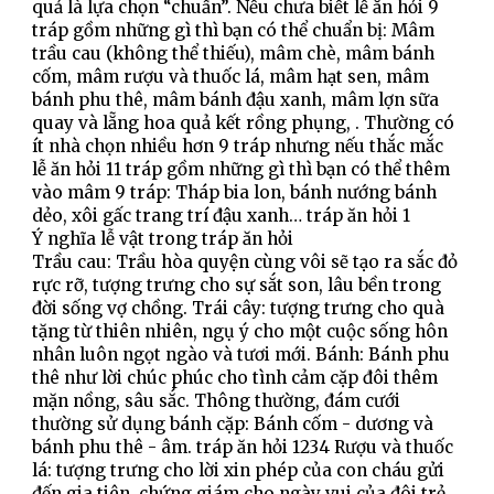
quả là lựa chọn “chuẩn”. Nếu chưa biết lễ ăn hỏi 9 
tráp gồm những gì thì bạn có thể chuẩn bị: Mâm 
trầu cau (không thể thiếu), mâm chè, mâm bánh 
cốm, mâm rượu và thuốc lá, mâm hạt sen, mâm 
bánh phu thê, mâm bánh đậu xanh, mâm lợn sữa 
quay và lẵng hoa quả kết rồng phụng, . Thường có 
ít nhà chọn nhiều hơn 9 tráp nhưng nếu thắc mắc 
lễ ăn hỏi 11 tráp gồm những gì thì bạn có thể thêm 
vào mâm 9 tráp: Tháp bia lon, bánh nướng bánh 
dẻo, xôi gấc trang trí đậu xanh… tráp ăn hỏi 1
Ý nghĩa lễ vật trong tráp ăn hỏi
Trầu cau: Trầu hòa quyện cùng vôi sẽ tạo ra sắc đỏ 
rực rỡ, tượng trưng cho sự sắt son, lâu bền trong 
đời sống vợ chồng. Trái cây: tượng trưng cho quà 
tặng từ thiên nhiên, ngụ ý cho một cuộc sống hôn 
nhân luôn ngọt ngào và tươi mới. Bánh: Bánh phu 
thê như lời chúc phúc cho tình cảm cặp đôi thêm 
mặn nồng, sâu sắc. Thông thường, đám cưới 
thường sử dụng bánh cặp: Bánh cốm - dương và 
bánh phu thê - âm. tráp ăn hỏi 1234 Rượu và thuốc 
lá: tượng trưng cho lời xin phép của con cháu gửi 
đến gia tiên, chứng giám cho ngày vui của đôi trẻ. 