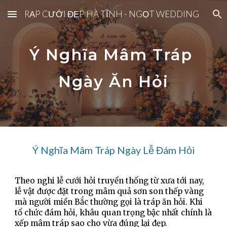
RẠP CƯỚI ĐẸP HÀ TĨNH - NGỌT WEDDING
Skip to main content
Skip to navigation
Ý Nghĩa Mâm Tráp 
Ngày Ăn Hỏi
Ý Nghĩa Mâm Tráp Ngày Lễ Đám Hỏi
Theo nghi lễ cưới hỏi truyền thống từ xưa tới nay, 
lễ vật được đặt trong mâm quả sơn son thếp vàng 
mà người miền Bắc thường gọi là tráp ăn hỏi. Khi 
tổ chức đám hỏi, khâu quan trọng bậc nhất chính là 
xếp mâm tráp sao cho vừa đúng lại đẹp.